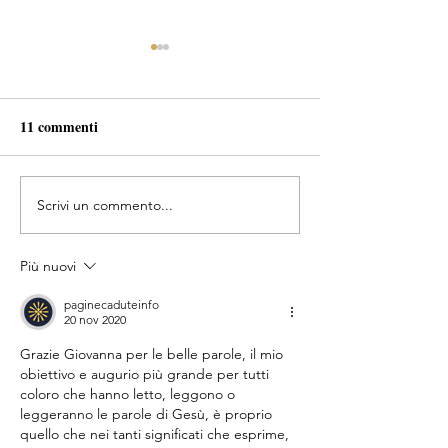
11 commenti
L'importanza de
Il Pensiero crea ogni cosa
Scrivi un commento...
Più nuovi
paginecaduteinfo
20 nov 2020
Grazie Giovanna per le belle parole, il mio 
obiettivo e augurio più grande per tutti 
coloro che hanno letto, leggono o 
leggeranno le parole di Gesù, è proprio 
quello che nei tanti significati che esprime, 