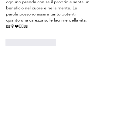
ognuno prenda con se il proprio e senta un 
beneficio nel cuore e nella mente. Le 
parole possono essere tanto potenti 
quanto una carezza sulle lacrime della vita. 
📖🌹❤️✍🏻📖
Mi piace
Rispondi
Giovanna Migani
17 nov 2020
Buon pomeriggio Lidia, ho acquistato il tuo 
libro di "Pagine Cadute" Luce del 
Firmamento. L'ho letto, ti ringrazio per gli 
interessanti contenuti particolari,  che ci 
insegnano la via da percorrere a tutti coloro 
che amano la conoscenza spirituale che ci è 
stata donata 2000 anni fa da Gesù o Luce 
del Firmamento come si fa chiamare nel 
libro, con le Sue regole per vivere la  vita in 
armonia e serenità per tutti gli esseri 
umani. Penso che mettere in at…