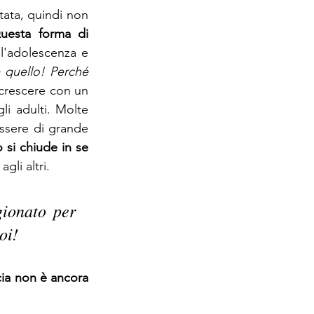
ata, quindi non 
uesta forma di 
ll'adolescenza e 
 quello! Perché 
a crescere con un 
i adulti. Molte 
ssere di grande 
si chiude in se 
gli altri. 
ionato per 
oi!
ia non è ancora 