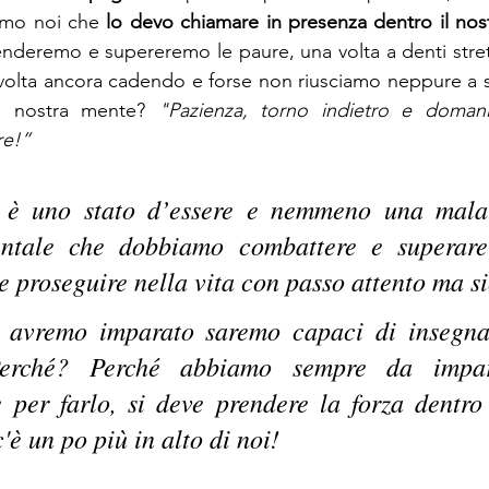
amo noi che 
lo devo chiamare in presenza dentro il nos
deremo e supereremo le paure, una volta a denti stretti,
volta ancora cadendo e forse non riusciamo neppure a s
a nostra mente? 
"Pazienza, torno indietro e domani
re!”
è uno stato d’essere e nemmeno una malatt
ntale che dobbiamo combattere e superare 
 proseguire nella vita con passo attento ma si
 avremo imparato saremo capaci di insegnar
Perché? Perché abbiamo sempre da impar
 per farlo, si deve prendere la forza dentro s
c'è un po più in alto di noi! 