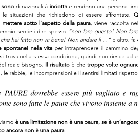
 
sono
 di nazionalità 
indotta
 e rendono una persona limit
re le situazioni che richiedono di essere affrontate. 
Q
 mettere sotto l’aspetto della paura
, viene raccolta ne
sempio sentirsi dire spesso 
“non fare questo! Non fare
lo che hai fatto non va bene! Non andare lì …”
 e altro, f
 spontanei nella vita
 per intraprendere il cammino degl
 si trova nella stessa condizione, quindi non riesce ad e
el reale bisogno. 
Il risultato
 è che
 troppe volte ognuno 
 le rabbie, le incomprensioni e il sentirsi limitati rispetto a
e PAURE dovrebbe essere più vagliato e rag
me sono fatte le paure che vivono insieme a n
iviamo 
è una limitazione non è una paura, se è un’angosc
ico ancora non è una paura
. 