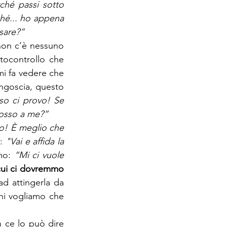
ché passi sotto 
hé... ho appena 
sare?”
non c’è nessuno 
tocontrollo che 
i fa vedere che 
goscia, questo 
o ci provo! Se 
dosso a me?”
o! È meglio che 
: 
"Vai e affida la 
mo: 
“Mi ci vuole 
ui ci dovremmo 
 attingerla da 
i vogliamo che 
 ce lo può dire 