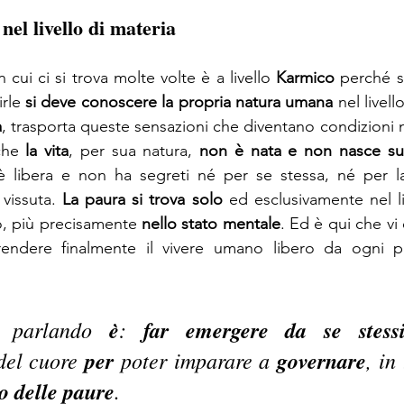
nel livello di materia 
cui ci si trova molte volte è a livello 
Karmico
 perché s
rle 
si deve conoscere la propria natura umana
 nel livell
a
, trasporta queste sensazioni che diventano condizioni ne
che 
la vita
, per sua natura, 
non è nata e non nasce su 
 libera e non ha segreti né per se stessa, né per la
vissuta. 
La paura si trova solo
 ed esclusivamente nel li
o, più precisamente 
nello stato mentale
. Ed è qui che vi 
endere finalmente il vivere umano libero da ogni 
e parlando 
è
:
 far emergere da se stessi
del cuore 
per
 poter imparare a 
governare
, in 
o delle paure
.