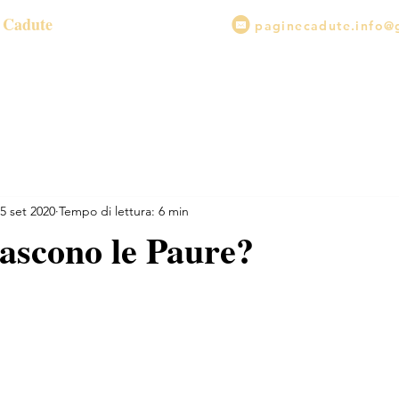
e Cadute
k
paginecadute.info@
i e illustrazioni
Video
SHOP
Parco di Emiriem
Il Dono
5 set 2020
Tempo di lettura: 6 min
ascono le Paure?