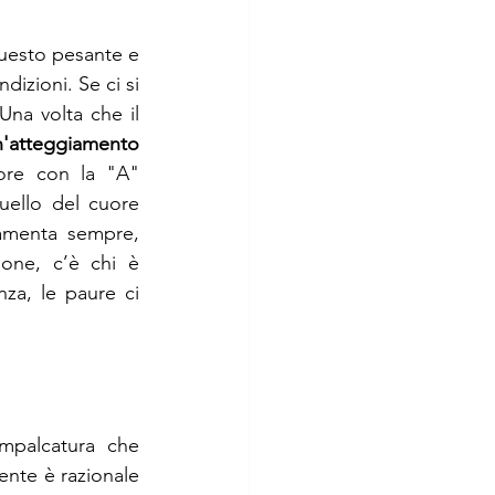
uesto pesante e 
izioni. Se ci si 
na volta che il 
n'atteggiamento 
re con la "A" 
uello del cuore 
amenta sempre, 
one, c’è chi è 
za, le paure ci 
palcatura che 
nte è razionale 