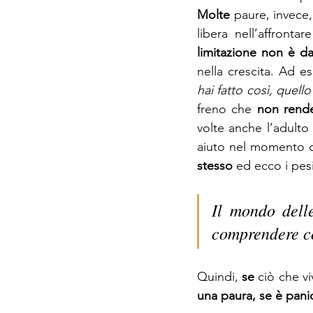
Molte
 paure, invece,
libera nell’affronta
limitazione non è da
nella crescita. Ad e
hai fatto così, quel
freno che 
non rende
volte anche l’adulto
aiuto nel momento d
stesso 
ed ecco i pesi,
Il mondo dell
comprendere co
Quindi, 
se
 ciò che v
una paura, se è pan