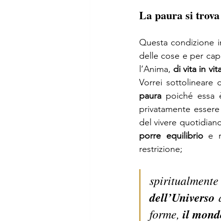
La paura si trova 
Questa condizione in 
delle cose e per capi
l’Anima, 
di vita in vit
Vorrei sottolineare 
paura
 poiché essa è
privatamente essere 
del vivere quotidian
porre equilibrio
 e r
restrizione;  
spiritualment
dell’Universo
 
forme, 
il mond