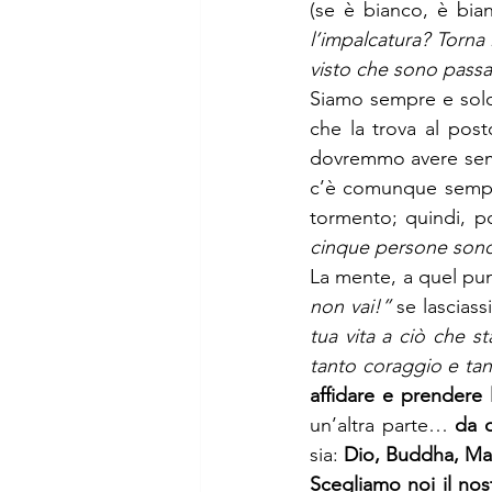
(se è bianco, è bia
l’impalcatura? Torna 
visto che sono pass
Siamo sempre e solo
che la trova al post
dovremmo avere semp
c’è comunque sempre
tormento; quindi, p
cinque persone sono
La mente, a quel punt
non vai!”
 se lasciass
tua vita a ciò che st
tanto coraggio e tan
affidare e prendere 
un’altra parte… 
da 
sia: 
Dio, Buddha, Mao
Scegliamo noi il no