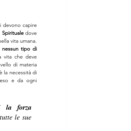
i devono capire 
o 
Spirituale
 dove 
lla vita umana.  
nessun tipo di 
 vita che deve 
vello di materia 
è la necessità
di 
peso e da ogni 
 la forza 
tutte le sue 