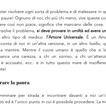
ter risolvere ogni sorta di problema e di malessere in q
paure! Ognuno di noi, chi più chi meno, vive queste cond
re così non piace, significa che mancano delle cose. U
solve il problema, 
si deve provare in umiltà ad avere u
 altro tipo di medico: 
l’Amore Universale
. È un Amo
conta di noi in un’altra versione, in un altro livello, q
sa mentire. Mentre il cuore umano è quello che si l
nca una carezza, a chi un sorriso, a chi un’attenzi
è accusato, ecc.. e in tutto questo mare di insofferen
nte!
rare la paura 
minare per strada e incontrare davanti a noi un’im
io ed è l’unico punto in cui è possibile procedere. La me