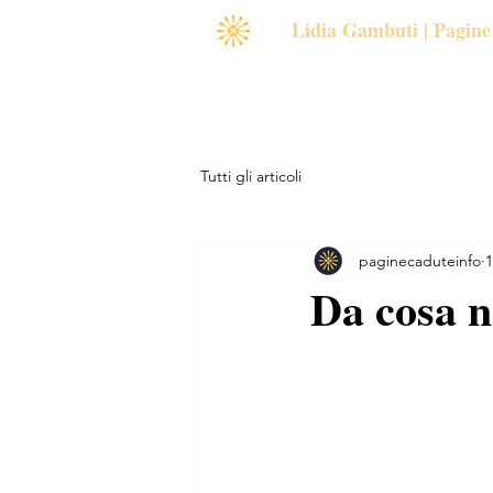
Lidia Gambuti | Pagin
Home
Pagine Cadute
Libr
Tutti gli articoli
paginecaduteinfo
1
Da cosa n