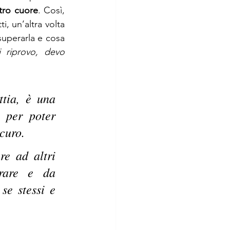
tro cuore
. Così, 
 un’altra volta 
uperarla e cosa 
 riprovo, devo 
ia, è una 
per poter 
curo. 
e ad altri 
are e da 
e stessi e 