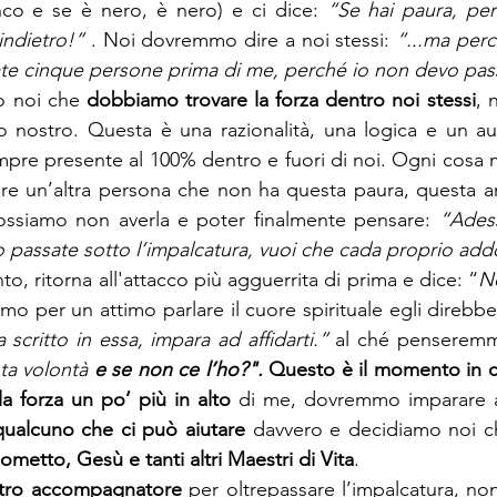
nco e se è nero, è nero) e ci dice: 
“Se hai paura, per
indietro!”
 . Noi dovremmo dire a noi stessi: 
“...ma perc
ate cinque persone prima di me, perché io non devo pas
 noi che 
dobbiamo trovare la forza dentro noi stessi
, 
o nostro. Questa è una razionalità, una logica e un au
re presente al 100% dentro e fuori di noi. Ogni cosa m
 un’altra persona che non ha questa paura, questa an
ossiamo non averla e poter finalmente pensare: 
“Adess
 passate sotto l’impalcatura, vuoi che cada proprio ad
o, ritorna all'attacco più agguerrita di prima e dice: “
N
imo per un attimo parlare il cuore spirituale egli direbbe
a scritto in essa, impara ad affidarti.”
 al ché penserem
ta volontà 
e
se non ce l’ho?". 
Questo è il momento in c
la forza un po’ più in alto
 di me, dovremmo imparare ad
qualcuno che ci può aiutare
 davvero e decidiamo noi ch
metto, Gesù e tanti altri Maestri di Vita
.
stro accompagnatore
 per oltrepassare l’impalcatura, non