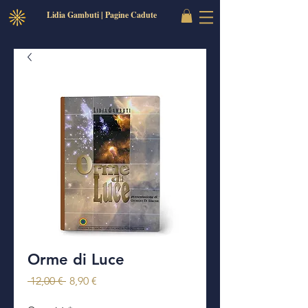
Lidia Gambuti | Pagine Cadute
Orme di Luce
Prezzo
Prezzo
 12,00 € 
8,90 €
regolare
scontato