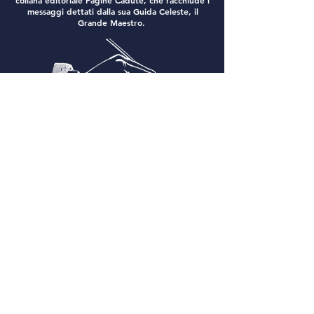
collana editoriale Pagine Cadute, che racchiude i
messaggi dettati dalla sua Guida Celeste, il
Grande Maestro.
Per tutte le informazioni o anche se senti il bisogno
io sono qui
di "fare due chiacchiere",
, scrivimi e
sarà un piacere mettersi in contatto con te.
k
paginecadute.info@gmail.com
o
Via Iola 5, Gemmano (RN)
Contattami anche su Messenger