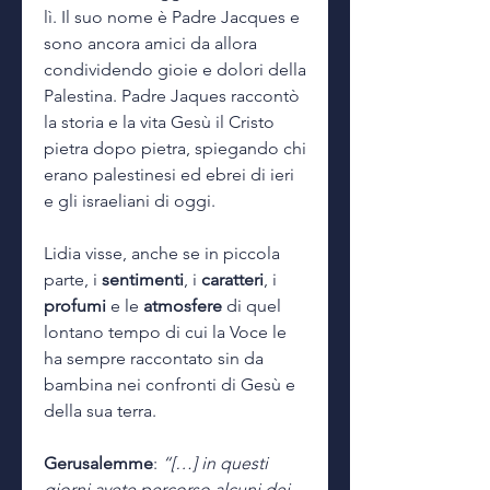
lì. Il suo nome è Padre Jacques e
sono ancora amici da allora
condividendo gioie e dolori della
Palestina. Padre Jaques raccontò
la storia e la vita Gesù il Cristo
pietra dopo pietra, spiegando chi
erano palestinesi ed ebrei di ieri
e gli israeliani di oggi.
Lidia visse, anche se in piccola
parte, i
sentimenti
, i
caratteri
, i
profumi
e le
atmosfere
di quel
lontano tempo di cui la Voce le
ha sempre raccontato sin da
bambina nei confronti di Gesù e
della sua terra.
Gerusalemme
:
“[…] in questi
giorni avete percorso alcuni dei