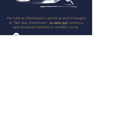
Per tutte le informazioni o anche se senti il bisogno
io sono qui
di "fare due chiacchiere",
, scrivimi e
sarà un piacere mettersi in contatto con te.
k
paginecadute.info@gmail.com
o
Via Iola 5, Gemmano (RN)
Contattami anche su Messenger
ISCRIVITI ALLA
NEWSLETTER
Restiamo in contatto! Ricevi anche in
regalo il file di un'illustrazione
disegnata a mano